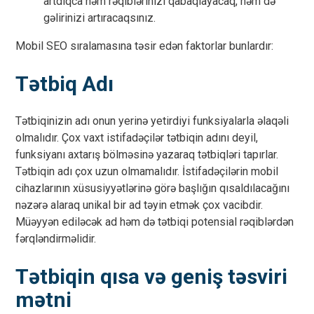
artdıqca həm rəqiblərinizi qabaqlayacaq, həm də
gəlirinizi artıracaqsınız.
Mobil SEO sıralamasına təsir edən faktorlar bunlardır:
Tətbiq Adı
Tətbiqinizin adı onun yerinə yetirdiyi funksiyalarla əlaqəli
olmalıdır. Çox vaxt istifadəçilər tətbiqin adını deyil,
funksiyanı axtarış bölməsinə yazaraq tətbiqləri tapırlar.
Tətbiqin adı çox uzun olmamalıdır. İstifadəçilərin mobil
cihazlarının xüsusiyyətlərinə görə başlığın qısaldılacağını
nəzərə alaraq unikal bir ad təyin etmək çox vacibdir.
Müəyyən ediləcək ad həm də tətbiqi potensial rəqiblərdən
fərqləndirməlidir.
Tətbiqin qısa və geniş təsviri
mətni