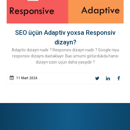
q
SEO üçün Adaptiv yoxsa Responsiv
R
dizayn?
Adaptiv dizayn nədir ? Responsiv dizayn nədir ? Google niyə
responsiv dizaynı dəstəkləyir. Bəs ümumi götürdükdə hansı
dizayn sizin üçün daha yaxşıdır ?
11 Mart 2024