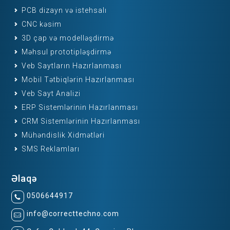
PCB dizayn və istehsalı
CNC kəsim
3D çap və modelləşdirmə
Məhsul prototipləşdirmə
Veb Saytların Hazırlanması
Mobil Tətbiqlərin Hazırlanması
Veb Sayt Analizi
ERP Sistemlərinin Hazırlanması
CRM Sistemlərinin Hazırlanması
Mühəndislik Xidmətləri
SMS Reklamları
Əlaqə
0506644917
info@correcttechno.com