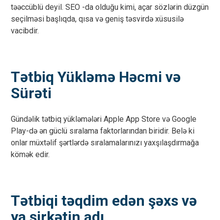
təəccüblü deyil. SEO -da olduğu kimi, açar sözlərin düzgün
seçilməsi başlıqda, qısa və geniş təsvirdə xüsusilə
vacibdir.
Tətbiq Yükləmə Həcmi və
Sürəti
Gündəlik tətbiq yükləmələri Apple App Store və Google
Play-də ən güclü sıralama faktorlarından biridir. Belə ki
onlar müxtəlif şərtlərdə sıralamalarınızı yaxşılaşdırmağa
kömək edir.
Tətbiqi təqdim edən şəxs və
ya şirkətin adı