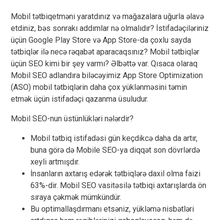
Mobil tətbiqetməni yaratdınız və mağazalara uğurla əlavə
etdiniz, bəs sonrakı addımlar nə olmalıdır? İstifadəçiləriniz
üçün Google Play Store və App Store-da çoxlu sayda
tətbiqlər ilə necə rəqabət aparacaqsınız? Mobil tətbiqlər
üçün SEO kimi bir şey varmı? Əlbəttə var. Qısaca olaraq
Mobil SEO adlandıra biləcəyimiz App Store Optimization
(ASO) mobil tətbiqlərin daha çox yüklənməsini təmin
etmək üçün istifadəçi qazanma üsuludur.
Mobil SEO-nun üstünlükləri nələrdir?
Mobil tətbiq istifadəsi gün keçdikcə daha da artır,
buna görə də Mobile SEO-ya diqqət son dövrlərdə
xeyli artmışdır.
İnsanların axtarış edərək tətbiqlərə daxil olma faizi
63%-dir. Mobil SEO vasitəsilə tətbiqi axtarışlarda ön
sıraya çəkmək mümkündür.
Bu optimallaşdırmanı etsəniz, yükləmə nisbətləri