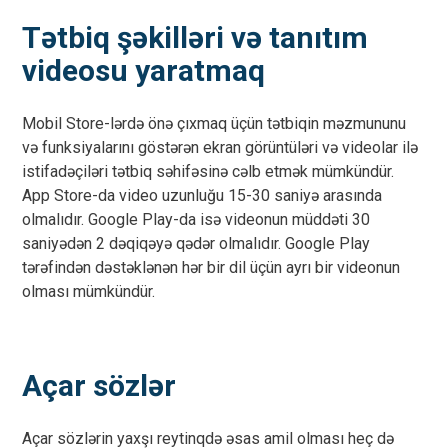
Tətbiq şəkilləri və tanıtım
videosu yaratmaq
Mobil Store-lərdə önə çıxmaq üçün tətbiqin məzmununu
və funksiyalarını göstərən ekran görüntüləri və videolar ilə
istifadəçiləri tətbiq səhifəsinə cəlb etmək mümkündür.
App Store-da video uzunluğu 15-30 saniyə arasında
olmalıdır. Google Play-da isə videonun müddəti 30
saniyədən 2 dəqiqəyə qədər olmalıdır. Google Play
tərəfindən dəstəklənən hər bir dil üçün ayrı bir videonun
olması mümkündür.
Açar sözlər
Açar sözlərin yaxşı reytinqdə əsas amil olması heç də