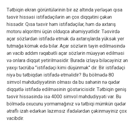
Tətbiqin ekran görüntülərinin bir az altında yerləşən qısa
təsvir hissəsi istifadəçilərin ən çox diqqətini çəkən
hissədir. Qısa təsvir həm istifadəçilər, həm də axtarış
motoru alqoritmi üçün olduqca əhəmiyyətlidir. Təsvirdə
açar sözlərdən istifadə etmək də axtarışlarda yüksək yer
tutmağa kömək edə bilər. Açar sözlərin təyin edilməsində
ən vacib addım rəqabətli açar sözlərin müəyyən edilməsi
və onlara diqqət yetirilməsidir. Burada izləyə biləcəyiniz ən
yaxşı təcrübə "istifadəçi kimi düşünmək" dir. Bir istifadəçi
niyə bu tətbiqdən istifadə etməlidir? Bu bölmədə 80
simvol məhdudiyyətinin olması da bu sahənin nə qədər
diqqətlə istifadə edilməsinin göstəricisidir. Tətbiqin geniş
təsvir hissəsində isə 4000 simvol məhdudiyyəti var. Bu
bölmədə oxucunu yormamağınız və tətbiqi mümkün qədər
ətraflı izah edərkən lazımsız ifadələrdən çəkinməyiniz çox
vacibdir.