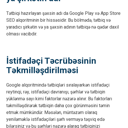
Tətbiqi hazırlayan şəxsin adı da Google Play və App Store
SEO alqoritminin bir hissəsidir. Bu bölmədə, tətbiq və
yaradıcı şirkətin və ya şəxsin adının tətbiqə nə qədər daxil
olması vacibdir.
İstifadəçi Təcrübəsinin
Təkmilləşdirilməsi
Google alqoritmində tətbiqləri sıralayarkən istifadəçi
reytinqi, rəy, istifadəçi davranışı, şərhlər və tətbiqin
yüklənmə sayı kimi faktorlar nəzərə alınır. Bu faktorları
təkmilləşdirərək tətbiqin daha çox görünməsini təmin
etmək mümkündür. Məsələn, müntəzəm olaraq
yeniləməklə istifadəçiləri şərh verməyə təşviq edə
bilərsiniz və bu şərhləri nəzərə alaraq tətbiqinizi