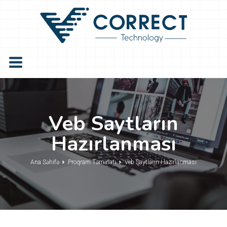
Veb Saytların
Hazırlanması
Ana Səhifə
Proqram Təminatı
Veb Saytların Hazırlanması