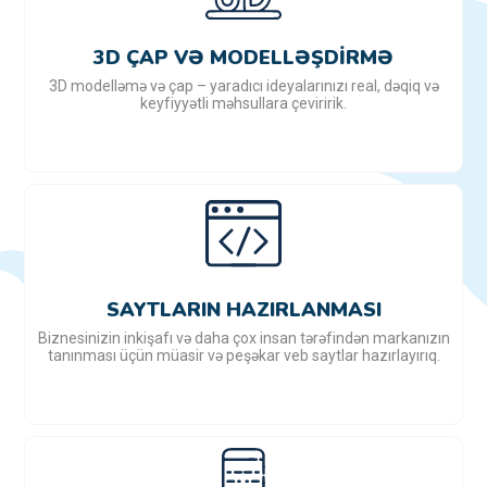
3D ÇAP VƏ MODELLƏŞDIRMƏ
3D modelləmə və çap – yaradıcı ideyalarınızı real, dəqiq və
keyfiyyətli məhsullara çeviririk.
SAYTLARIN HAZIRLANMASI
Biznesinizin inkişafı və daha çox insan tərəfindən markanızın
tanınması üçün müasir və peşəkar veb saytlar hazırlayırıq.