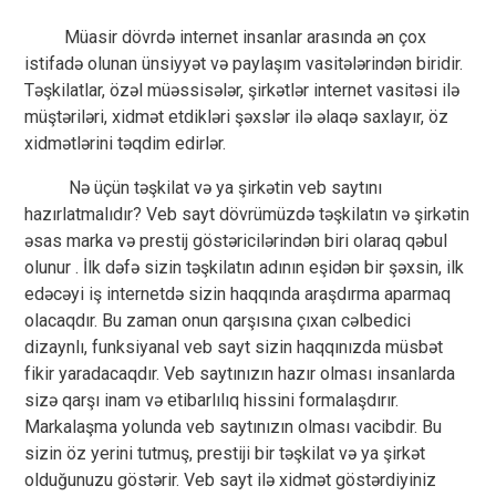
Müasir dövrdə internet insanlar arasında ən çox
istifadə olunan ünsiyyət və paylaşım vasitələrindən biridir.
Təşkilatlar, özəl müəssisələr, şirkətlər internet vasitəsi ilə
müştəriləri, xidmət etdikləri şəxslər ilə əlaqə saxlayır, öz
xidmətlərini təqdim edirlər.
Nə üçün təşkilat və ya şirkətin veb saytını
hazırlatmalıdır? Veb sayt dövrümüzdə təşkilatın və şirkətin
əsas marka və prestij göstəricilərindən biri olaraq qəbul
olunur . İlk dəfə sizin təşkilatın adının eşidən bir şəxsin, ilk
edəcəyi iş internetdə sizin haqqında araşdırma aparmaq
olacaqdır. Bu zaman onun qarşısına çıxan cəlbedici
dizaynlı, funksiyanal veb sayt sizin haqqınızda müsbət
fikir yaradacaqdır. Veb saytınızın hazır olması insanlarda
sizə qarşı inam və etibarlılıq hissini formalaşdırır.
Markalaşma yolunda veb saytınızın olması vacibdir. Bu
sizin öz yerini tutmuş, prestiji bir təşkilat və ya şirkət
olduğunuzu göstərir. Veb sayt ilə xidmət göstərdiyiniz