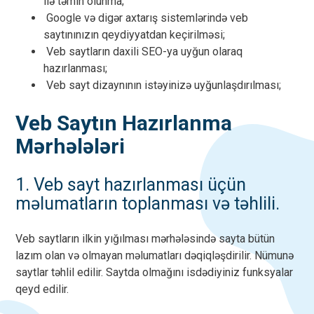
ilə təmin olunma;
Google və digər axtarış sistemlərində veb
saytınınızın qeydiyyatdan keçirilməsi;
Veb saytların daxili SEO-ya uyğun olaraq
hazırlanması;
Veb sayt dizaynının istəyinizə uyğunlaşdırılması;
Veb Saytın Hazırlanma
Mərhələləri
1. Veb sayt hazırlanması üçün
məlumatların toplanması və təhlili.
Veb saytların ilkin yığılması mərhələsində sayta bütün
lazım olan və olmayan məlumatları dəqiqləşdirilir. Nümunə
saytlar təhlil edilir. Saytda olmağını isdədiyiniz funksyalar
qeyd edilir.