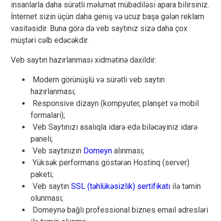
insanlarla daha sürətli məlumat mübadiləsi apara bilirsiniz.
İnternet sizin üçün daha geniş və ucuz başa gələn reklam
vasitəsidir. Buna görə də veb saytınız sizə daha çox
müştəri cəlb edəcəkdir.
Veb saytın hazırlanması xidmətinə daxildir:
Modern görünüşlü və sürətli veb saytın
hazırlanması;
Responsive dizayn (kompyuter, planşet və mobil
formaları);
Veb Saytınızı asalıqla idarə edə biləcəyiniz idarə
paneli;
Veb saytınızın
Domeyn
alınması;
Yüksək performans göstərən Hostinq (server)
paketi;
Veb saytın
SSL (təhlükəsizlik) sertifikatı
ilə təmin
olunması;
Domeynə bağlı professional biznes email adresləri