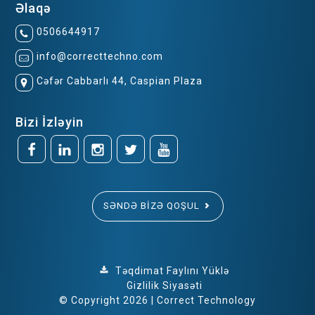
Əlaqə
0506644917
info@correcttechno.com
Cəfər Cabbarlı 44, Caspian Plaza
Bizi İzləyin
SƏNDƏ BIZƏ QOŞUL
Təqdimat Faylını Yüklə
Gizlilik Siyasəti
© Copyright 2026 | Correct Technology