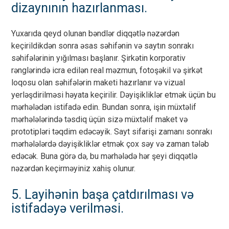
dizaynının hazırlanması.
Yuxarıda qeyd olunan bəndlər diqqətlə nəzərdən
keçirildikdən sonra əsas səhifənin və saytın sonrakı
səhifələrinin yığılması başlanır. Şirkətin korporativ
rənglərində icra edilən real məzmun, fotoşəkil və şirkət
loqosu olan səhifələrin maketi hazırlanır və vizual
yerləşdirilməsi həyata keçirilir. Dəyişikliklər etmək üçün bu
mərhələdən istifadə edin. Bundan sonra, işin müxtəlif
mərhələlərində təsdiq üçün sizə müxtəlif maket və
prototipləri təqdim edəcəyik. Sayt sifarişi zamanı sonrakı
mərhələlərdə dəyişikliklər etmək çox səy və zaman tələb
edəcək. Buna görə də, bu mərhələdə hər şeyi diqqətlə
nəzərdən keçirməyiniz xahiş olunur.
5. Layihənin başa çatdırılması və
istifadəyə verilməsi.