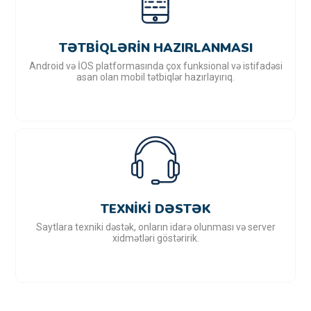
TƏTBIQLƏRIN HAZIRLANMASI
Android və İOS platformasında çox funksional və istifadəsi
asan olan mobil tətbiqlər hazırlayırıq.
TEXNIKI DƏSTƏK
Saytlara texniki dəstək, onların idarə olunması və server
xidmətləri göstəririk.