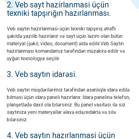
2. Veb sayt hazirlanmasi üçün
texniki tapşırığın hazırlanması.
Veb saytın hazırlanması üçün texniki tapşırıq ətraflı
şəkildə yazilib hazirlanir və sayt üçün lazim olan bütün
materyal (şəkil, video, document) əldə edilir.Veb Saytın
hazırlanması komandamız tərəfindən müzakirə edilir və
uyğun texnologya seçilir.
3. Veb saytın idarəsi.
Veb saytın müşdərilərimiz tərəfindən asanlıqla idarə edilə
bilməsi üçün idarə paneli hazırlanır. İdarə panelinə telefon,
planşetlədə daxil ola bilərsiniz. Bu panel vasitəsi ilə siz
saytınıza yeni materyallar əlavə edə,redaktə və silə
bilərsiniz.
4. Veb saytın hazırlanmasi üçün