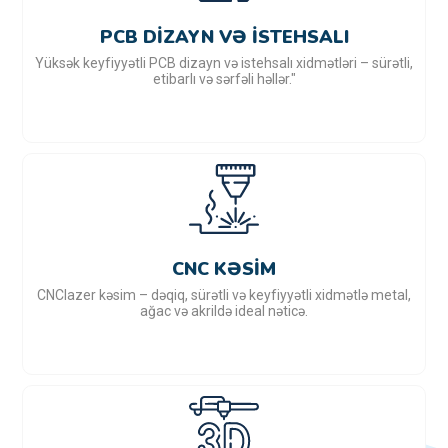
PCB DIZAYN VƏ ISTEHSALI
Yüksək keyfiyyətli PCB dizayn və istehsalı xidmətləri – sürətli,
etibarlı və sərfəli həllər."
CNC KƏSIM
CNClazer kəsim – dəqiq, sürətli və keyfiyyətli xidmətlə metal,
ağac və akrildə ideal nəticə.