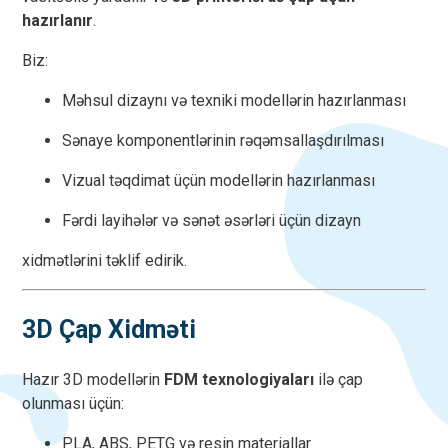
hazırlanır
.
Biz:
Məhsul dizaynı və texniki modellərin hazırlanması
Sənaye komponentlərinin rəqəmsallaşdırılması
Vizual təqdimat üçün modellərin hazırlanması
Fərdi layihələr və sənət əsərləri üçün dizayn
xidmətlərini təklif edirik.
3D Çap Xidməti
Hazır 3D modellərin
FDM texnologiyaları
ilə çap
olunması üçün:
PLA, ABS, PETG və resin materiallar