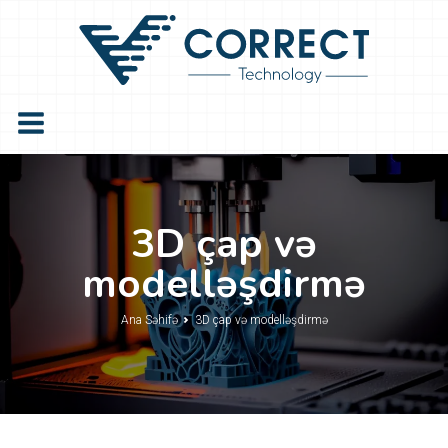
3D çap və
modelləşdirmə
Ana Səhifə
3D çap və modelləşdirmə