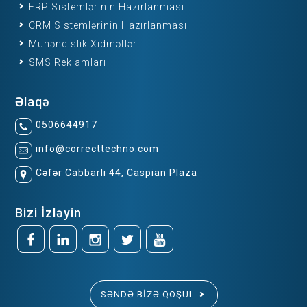
ERP Sistemlərinin Hazırlanması
CRM Sistemlərinin Hazırlanması
Mühəndislik Xidmətləri
SMS Reklamları
Əlaqə
0506644917
info@correcttechno.com
Cəfər Cabbarlı 44, Caspian Plaza
Bizi İzləyin
SƏNDƏ BIZƏ QOŞUL