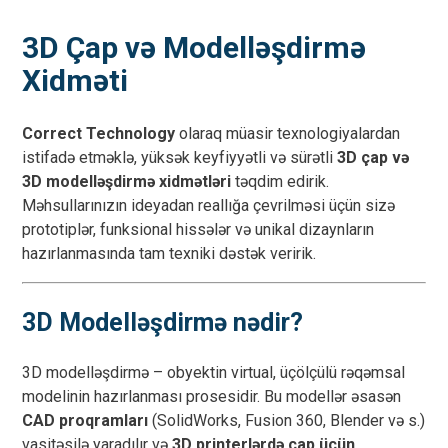
3D Çap və Modelləşdirmə
Xidməti
Correct Technology
olaraq müasir texnologiyalardan
istifadə etməklə, yüksək keyfiyyətli və sürətli
3D çap və
3D modelləşdirmə xidmətləri
təqdim edirik.
Məhsullarınızın ideyadan reallığa çevrilməsi üçün sizə
prototiplər, funksional hissələr və unikal dizaynların
hazırlanmasında tam texniki dəstək veririk.
3D Modelləşdirmə nədir?
3D modelləşdirmə – obyektin virtual, üçölçülü rəqəmsal
modelinin hazırlanması prosesidir. Bu modellər əsasən
CAD proqramları
(SolidWorks, Fusion 360, Blender və s.)
vasitəsilə yaradılır və
3D printerlərdə çap üçün