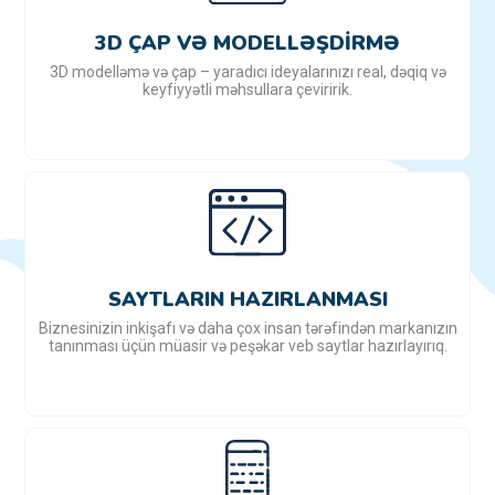
3D ÇAP VƏ MODELLƏŞDIRMƏ
3D modelləmə və çap – yaradıcı ideyalarınızı real, dəqiq və
keyfiyyətli məhsullara çeviririk.
SAYTLARIN HAZIRLANMASI
Biznesinizin inkişafı və daha çox insan tərəfindən markanızın
tanınması üçün müasir və peşəkar veb saytlar hazırlayırıq.