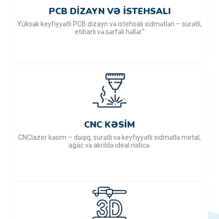
PCB DIZAYN VƏ ISTEHSALI
Yüksək keyfiyyətli PCB dizayn və istehsalı xidmətləri – sürətli,
etibarlı və sərfəli həllər."
CNC KƏSIM
CNClazer kəsim – dəqiq, sürətli və keyfiyyətli xidmətlə metal,
ağac və akrildə ideal nəticə.