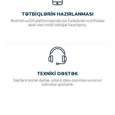
TƏTBIQLƏRIN HAZIRLANMASI
Android və İOS platformasında çox funksional və istifadəsi
asan olan mobil tətbiqlər hazırlayırıq.
TEXNIKI DƏSTƏK
Saytlara texniki dəstək, onların idarə olunması və server
xidmətləri göstəririk.