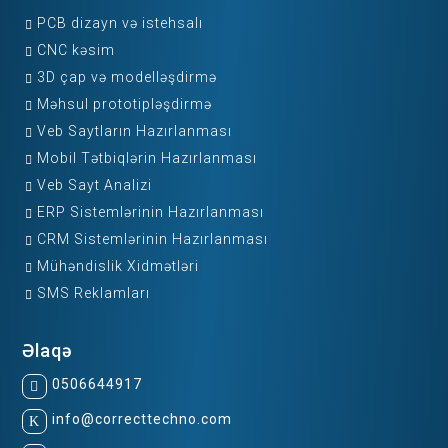
PCB dizayn və istehsalı
CNC kəsim
3D çap və modelləşdirmə
Məhsul prototipləşdirmə
Veb Saytların Hazırlanması
Mobil Tətbiqlərin Hazırlanması
Veb Sayt Analizi
ERP Sistemlərinin Hazırlanması
CRM Sistemlərinin Hazırlanması
Mühəndislik Xidmətləri
SMS Reklamları
Əlaqə
0506644917
info@correcttechno.com