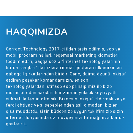
HAQQIMIZDA
Correct Technology 2017-ci ildən təsis edilmiş, veb və
mobil proqram həlləri, rəqəmsal marketinq xidmətləri
təqdim edən, başqa sözlə "İnternet texnologiyalarının
bütün rəngləri" ilə sizlərə xidmət göstərən ölkəmizin ən
qabaqcıl şirkətlərindən biridir. Gənc, daima özünü inkişaf
etdirən peşəkar komandamızın, ən son
texnologiyalardan istifadə edə prinsipimiz ilə bizə
müraciət edən şəxsləri hər zaman yüksək keyfiyyətli
xidmət ilə təmin etmişik. Biznesin inkişaf etdirmək və ya
fərdi ehtiyac və s. səbəblərindən aslı olmadan, biz ən
qısa müddətdə, sizin büdcənizə uyğun təklifimizlə sizin
internet dünyasında öz mövqeyinizi tutmağınıza kömək
göstəririk.