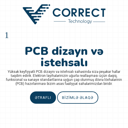
Sayt Hazırlanması
Mobil Tətbiqlərin
PCB dizayn və
Hazırlanması
istehsalı
Biznesinizin inkişafı və internet dünyasında biznesinizin kimliyinin
güclənməsi üçün müasir dizaynlı və sürətli
veb saytların hazırlanması
.
Yüksək keyfiyyətli PCB dizaynı və istehsalı sahəsində sizə peşəkar həllər
Mağazanızın internetdə vitrinini yaratmaq istərdinizi və ya insanların
asanlıqla yazdığınız maraqlı məlumatlardan xəbərdar olmaqlarını isdərdiz.
təqdim edirik. Elektron layihələrinizin uğurla reallaşması üçün dəqiq,
ƏTRAFLI
BIZIMLƏ ƏLAQƏ
funksional və sənaye standartlarına uyğun çap olunmuş dövrə lövhələrinin
Elə isə öz mobil tətbiqinizi hazırladın.
(PCB) hazırlanması bizim əsas fəaliyyət sahələrimizdən biridir.
ƏTRAFLI
BIZIMLƏ ƏLAQƏ
ƏTRAFLI
BIZIMLƏ ƏLAQƏ